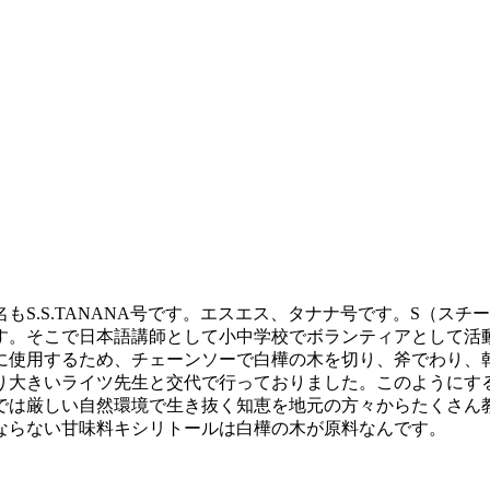
S.S.TANANA号です。エスエス、タナナ号です。S（ス
す。そこで日本語講師として小中学校でボランティアとして活動
に使用するため、チェーンソーで白樺の木を切り、斧でわり、
り大きいライツ先生と交代で行っておりました。このようにす
では厳しい自然環境で生き抜く知恵を地元の方々からたくさん
ならない甘味料キシリトールは白樺の木が原料なんです。