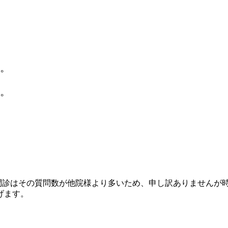
。
す。
の問診はその質問数が他院様より多いため、申し訳ありませんが
げます。