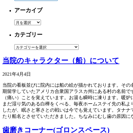
アーカイブ
ア
ー
カテゴリー
カ
イ
カ
ブ
テ
当院のキャラクター（船）について
ゴ
リ
ー
2021年4月4日
当院の看板並びに院内には船の絵が描かれております。その名も
期留学していたアメリカ合衆国アラスカ州にある村の名前で
（痛い）ことを覚えています。お湯も瞬時に凍ります。暖炉
まだ湿り気のある白樺をくべる、毎夜ホームステイ先の私よ
したが、眠さと寒さとの戦いは今でも覚えています。タナナ
たり船名とさせていただきました。ちなみにむし歯の原因に
歯磨きコーナー(ゴロンスペース)