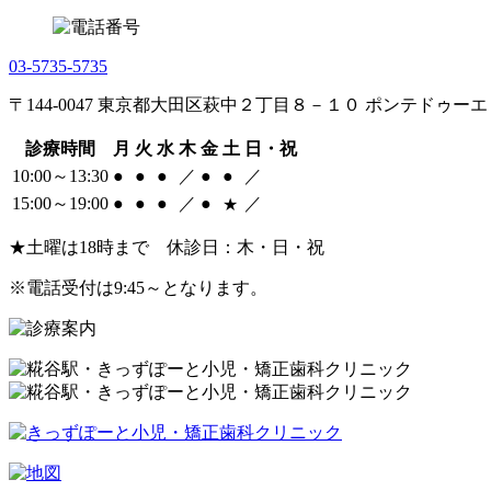
03-5735-5735
〒144-0047 東京都大田区萩中２丁目８－１０ ポンテドゥーエ
診療時間
月
火
水
木
金
土
日・祝
10:00～13:30
●
●
●
／
●
●
／
15:00～19:00
●
●
●
／
●
／
★
★
土曜は18時まで
休診日
：木・日・祝
※電話受付は9:45～となります。