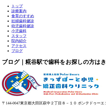
トップ
診療案内
食育のすすめ
妊婦歯科健診
幼児歯科健診
小児歯科
スタッフ
院内紹介
アクセス
ブログ
ブログ｜糀谷駅で歯科をお探しの方は
〒144-0047東京都大田区萩中２丁目８－１０ ポンテドゥーエ