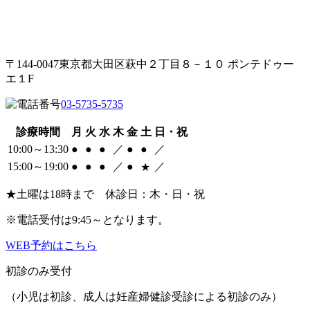
〒144-0047東京都大田区萩中２丁目８－１０ ポンテドゥー
エ１F
03-5735-5735
診療時間
月
火
水
木
金
土
日・祝
10:00～13:30
●
●
●
／
●
●
／
15:00～19:00
●
●
●
／
●
／
★
★
土曜は18時まで
休診日
：木・日・祝
※電話受付は9:45～となります。
WEB予約はこちら
初診のみ受付
（小児は初診、成人は妊産婦健診受診による初診のみ）