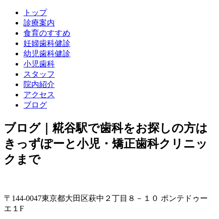
トップ
診療案内
食育のすすめ
妊婦歯科健診
幼児歯科健診
小児歯科
スタッフ
院内紹介
アクセス
ブログ
ブログ｜糀谷駅で歯科をお探しの方は
きっずぽーと小児・矯正歯科クリニッ
クまで
〒144-0047東京都大田区萩中２丁目８－１０ ポンテドゥー
エ１F