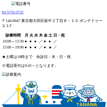
03-5735-5735
〒144-0047 東京都大田区萩中２丁目８－１０ ポンテドゥー
エ１F
診療時間
月
火
水
木
金
土
日・祝
10:00～13:30
●
●
●
／
●
●
／
15:00～19:00
●
●
●
／
●
／
★
★
土曜は18時まで
休診日
：木・日・祝
※電話受付は9:45～となります。