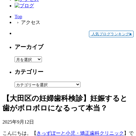
Top
› アクセス
人気ブログランキング
▶
アーカイブ
ア
ー
カテゴリー
カ
イ
カ
ブ
テ
【大田区の妊婦歯科検診】妊娠すると
ゴ
リ
歯がボロボロになるって本当？
ー
2025年9月12日
こんにちは。【
きっずぽーと小児・矯正歯科クリニック
】で