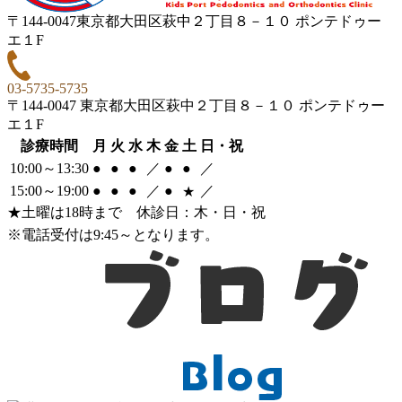
〒144-0047東京都大田区萩中２丁目８－１０ ポンテドゥー
エ１F
03-5735-5735
〒144-0047 東京都大田区萩中２丁目８－１０ ポンテドゥー
エ１F
診療時間
月
火
水
木
金
土
日・祝
10:00～13:30
●
●
●
／
●
●
／
15:00～19:00
●
●
●
／
●
／
★
★
土曜は18時まで
休診日
：木・日・祝
※電話受付は9:45～となります。