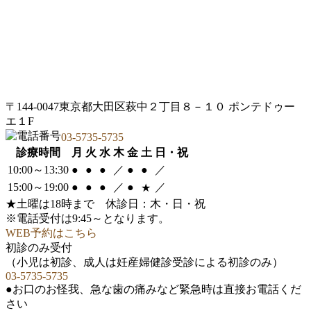
〒144-0047東京都大田区萩中２丁目８－１０ ポンテドゥー
エ１F
03-5735-5735
診療時間
月
火
水
木
金
土
日・祝
10:00～13:30
●
●
●
／
●
●
／
15:00～19:00
●
●
●
／
●
／
★
★
土曜は18時まで
休診日
：木・日・祝
※電話受付は9:45～となります。
WEB予約はこちら
初診のみ受付
（小児は初診、成人は妊産婦健診受診による初診のみ）
03-5735-5735
●お口のお怪我、急な歯の痛みなど緊急時は直接お電話くだ
さい